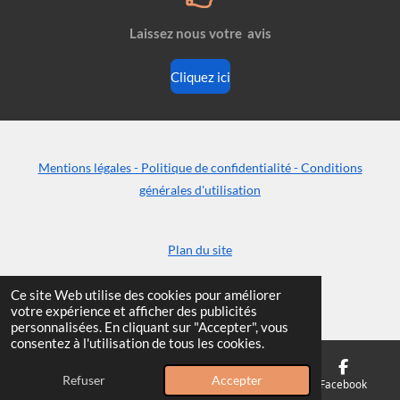
o
d
b
o
I
e
Laissez nous votre avis
k
n
Cliquez ici
Mentions légales - Politique de confidentialité - Conditions
générales d'utilisation
Plan du site
© 2024 - 2026 Le Fil des Ans
Ce site Web utilise des cookies pour améliorer
votre expérience et afficher des publicités
personnalisées. En cliquant sur "Accepter", vous
consentez à l'utilisation de tous les cookies.
Refuser
Accepter
E-mail
Téléphone
Carte
Facebook