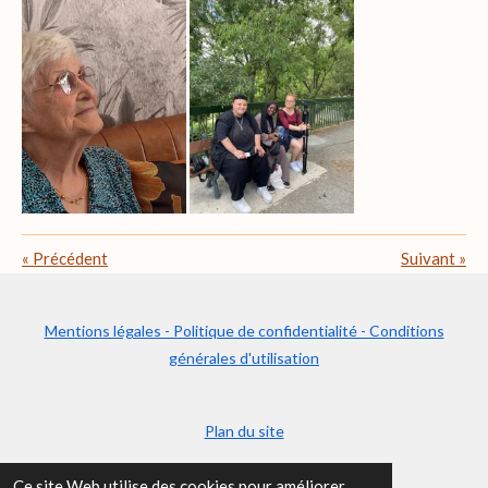
«
Précédent
Suivant
»
Mentions légales - Politique de confidentialité - Conditions
générales d'utilisation
Plan du site
© 2024 - 2026 Le Fil des Ans
Ce site Web utilise des cookies pour améliorer